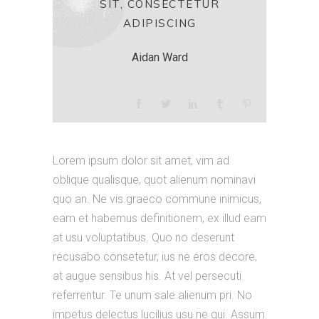
SIT, CONSECTETUR
ADIPISCING
Aidan Ward
Lorem ipsum dolor sit amet, vim ad
oblique qualisque, quot alienum nominavi
quo an. Ne vis graeco commune inimicus,
eam et habemus definitionem, ex illud eam
at usu voluptatibus. Quo no deserunt
recusabo consetetur, ius ne eros decore,
at augue sensibus his. At vel persecuti
referrentur. Te unum sale alienum pri. No
impetus delectus lucilius usu ne qui. Assum