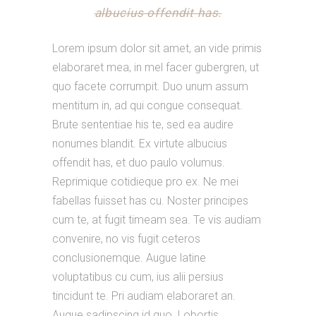
albucius offendit has.
Lorem ipsum dolor sit amet, an vide primis
elaboraret mea, in mel facer gubergren, ut
quo facete corrumpit. Duo unum assum
mentitum in, ad qui congue consequat.
Brute sententiae his te, sed ea audire
nonumes blandit. Ex virtute albucius
offendit has, et duo paulo volumus.
Reprimique cotidieque pro ex. Ne mei
fabellas fuisset has cu. Noster principes
cum te, at fugit timeam sea. Te vis audiam
convenire, no vis fugit ceteros
conclusionemque. Augue latine
voluptatibus cu cum, ius alii persius
tincidunt te. Pri audiam elaboraret an.
Augue sadipscing id quo. Lobortis