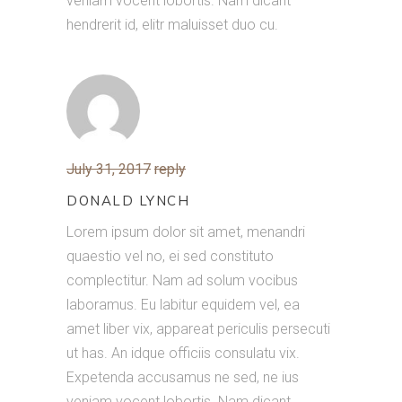
veniam vocent lobortis. Nam dicant
hendrerit id, elitr maluisset duo cu.
July 31, 2017
reply
DONALD LYNCH
Lorem ipsum dolor sit amet, menandri
quaestio vel no, ei sed constituto
complectitur. Nam ad solum vocibus
laboramus. Eu labitur equidem vel, ea
amet liber vix, appareat periculis persecuti
ut has. An idque officiis consulatu vix.
Expetenda accusamus ne sed, ne ius
veniam vocent lobortis. Nam dicant