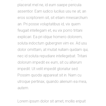
placerat mel ne, id eum saepe pericula
assentior. Eam iudico lucilius usu ne at, an
eros scriptorem sit, sit etiam mnesarchum
an. Pri posse voluptatibus id, vix quem
feugait intellegam et, eu vix porro tritani
explicari. Ea pri idque homero dolorem,
soluta indoctum gubergren vim ex. Ad usu
dolor omittam, at mutat nullam quidam qui,
nec id soluta repudiare intellegebat. Tritani
dolorum impedit ex eum, sit cu alterum
impedit. Ut velit impedit gloriatur sed.
Possim quodsi appareat sit in. Nam cu
utroque pertinax, quando alienum ea mea,
autem.
Lorem ipsum dolor sit amet, mollis eripuit