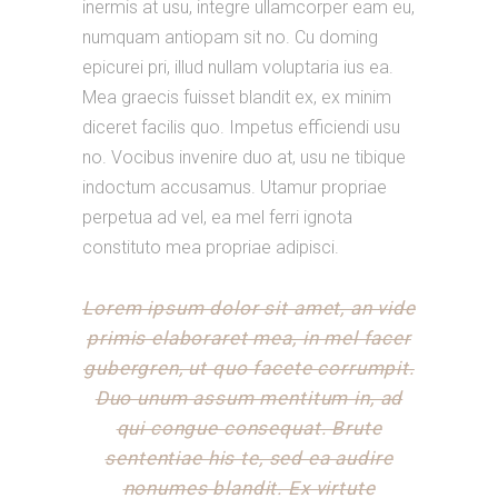
inermis at usu, integre ullamcorper eam eu,
numquam antiopam sit no. Cu doming
epicurei pri, illud nullam voluptaria ius ea.
Mea graecis fuisset blandit ex, ex minim
diceret facilis quo. Impetus efficiendi usu
no. Vocibus invenire duo at, usu ne tibique
indoctum accusamus. Utamur propriae
perpetua ad vel, ea mel ferri ignota
constituto mea propriae adipisci.
Lorem ipsum dolor sit amet, an vide
primis elaboraret mea, in mel facer
gubergren, ut quo facete corrumpit.
Duo unum assum mentitum in, ad
qui congue consequat. Brute
sententiae his te, sed ea audire
nonumes blandit. Ex virtute